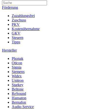
Förderung
Zuzahlungsfrei
Zuschuss
PKV
Kostenübernahme
GKV
Steuern
Tipps
Hersteller
Phonak
Oticon
Signia
Siemens
Widex
Unitron
Starkey
Beltone
ReSound
Hansaton
Bernafon
Audio Service