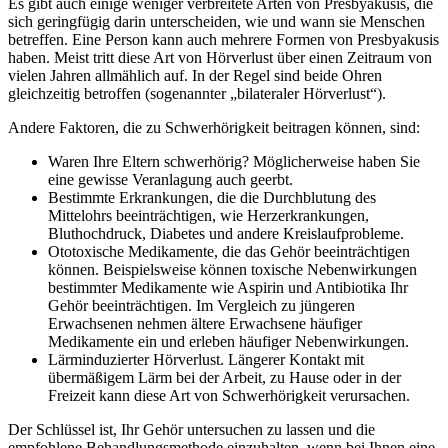
Es gibt auch einige weniger verbreitete Arten von Presbyakusis, die
sich geringfügig darin unterscheiden, wie und wann sie Menschen
betreffen. Eine Person kann auch mehrere Formen von Presbyakusis
haben. Meist tritt diese Art von Hörverlust über einen Zeitraum von
vielen Jahren allmählich auf. In der Regel sind beide Ohren
gleichzeitig betroffen (sogenannter „bilateraler Hörverlust“).
Andere Faktoren, die zu Schwerhörigkeit beitragen können, sind:
Waren Ihre Eltern schwerhörig? Möglicherweise haben Sie
eine gewisse Veranlagung auch geerbt.
Bestimmte Erkrankungen, die die Durchblutung des
Mittelohrs beeinträchtigen, wie Herzerkrankungen,
Bluthochdruck, Diabetes und andere Kreislaufprobleme.
Ototoxische Medikamente, die das Gehör beeinträchtigen
können. Beispielsweise können toxische Nebenwirkungen
bestimmter Medikamente wie Aspirin und Antibiotika Ihr
Gehör beeinträchtigen. Im Vergleich zu jüngeren
Erwachsenen nehmen ältere Erwachsene häufiger
Medikamente ein und erleben häufiger Nebenwirkungen.
Lärminduzierter Hörverlust. Längerer Kontakt mit
übermäßigem Lärm bei der Arbeit, zu Hause oder in der
Freizeit kann diese Art von Schwerhörigkeit verursachen.
Der Schlüssel ist, Ihr Gehör untersuchen zu lassen und die
empfohlene Behandlungsmethode einzuhalten, wenn bei Ihnen eine