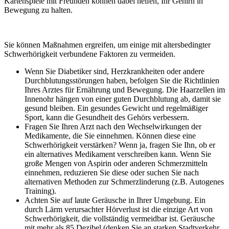
Kartenspiele mit Freunden können dabei helfen, Ihr Gehirn in
Bewegung zu halten.
Sie können Maßnahmen ergreifen, um einige mit altersbedingter
Schwerhörigkeit verbundene Faktoren zu vermeiden.
Wenn Sie Diabetiker sind, Herzkrankheiten oder andere
Durchblutungsstörungen haben, befolgen Sie die Richtlinien
Ihres Arztes für Ernährung und Bewegung. Die Haarzellen im
Innenohr hängen von einer guten Durchblutung ab, damit sie
gesund bleiben. Ein gesundes Gewicht und regelmäßiger
Sport, kann die Gesundheit des Gehörs verbessern.
Fragen Sie Ihren Arzt nach den Wechselwirkungen der
Medikamente, die Sie einnehmen. Können diese eine
Schwerhörigkeit verstärken? Wenn ja, fragen Sie Ihn, ob er
ein alternatives Medikament verschreiben kann. Wenn Sie
große Mengen von Aspirin oder anderen Schmerzmitteln
einnehmen, reduzieren Sie diese oder suchen Sie nach
alternativen Methoden zur Schmerzlinderung (z.B. Autogenes
Training).
Achten Sie auf laute Geräusche in Ihrer Umgebung. Ein
durch Lärm verursachter Hörverlust ist die einzige Art von
Schwerhörigkeit, die vollständig vermeidbar ist. Geräusche
mit mehr als 85 Dezibel (denken Sie an starken Stadtverkehr,