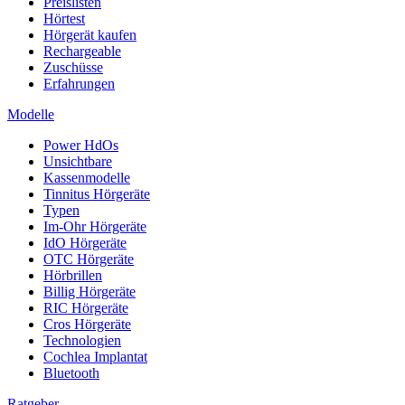
Preislisten
Hörtest
Hörgerät kaufen
Rechargeable
Zuschüsse
Erfahrungen
Modelle
Power HdOs
Unsichtbare
Kassenmodelle
Tinnitus Hörgeräte
Typen
Im-Ohr Hörgeräte
IdO Hörgeräte
OTC Hörgeräte
Hörbrillen
Billig Hörgeräte
RIC Hörgeräte
Cros Hörgeräte
Technologien
Cochlea Implantat
Bluetooth
Ratgeber