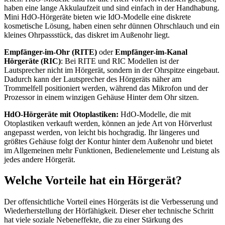
haben eine lange Akkulaufzeit und sind einfach in der Handhabung.
Mini HdO-Hörgeräte bieten wie IdO-Modelle eine diskrete
kosmetische Lösung, haben einen sehr dünnen Ohrschlauch und ein
kleines Ohrpassstück, das diskret im Außenohr liegt.
Empfänger-im-Ohr (RITE)
oder
Empfänger-im-Kanal
Hörgeräte (RIC)
: Bei RITE und RIC Modellen ist der
Lautsprecher nicht im Hörgerät, sondern in der Ohrspitze eingebaut.
Dadurch kann der Lautsprecher des Hörgeräts näher am
Trommelfell positioniert werden, während das Mikrofon und der
Prozessor in einem winzigen Gehäuse Hinter dem Ohr sitzen.
HdO-Hörgeräte mit Otoplastiken:
HdO-Modelle, die mit
Otoplastiken verkauft werden, können an jede Art von Hörverlust
angepasst werden, von leicht bis hochgradig. Ihr längeres und
größtes Gehäuse folgt der Kontur hinter dem Außenohr und bietet
im Allgemeinen mehr Funktionen, Bedienelemente und Leistung als
jedes andere Hörgerät.
Welche Vorteile hat ein Hörgerät?
Der offensichtliche Vorteil eines Hörgeräts ist die Verbesserung und
Wiederherstellung der Hörfähigkeit. Dieser eher technische Schritt
hat viele soziale Nebeneffekte, die zu einer Stärkung des