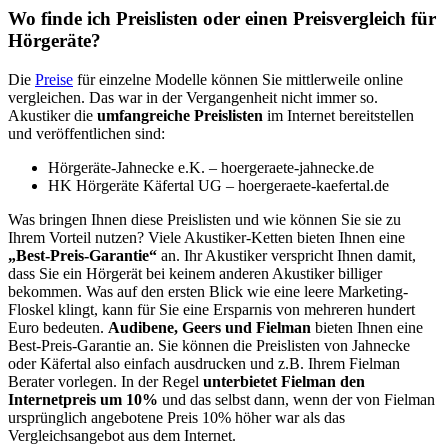
Wo finde ich Preislisten oder einen Preisvergleich für
Hörgeräte?
Die
Preise
für einzelne Modelle können Sie mittlerweile online
vergleichen. Das war in der Vergangenheit nicht immer so.
Akustiker die
umfangreiche Preislisten
im Internet bereitstellen
und veröffentlichen sind:
Hörgeräte-Jahnecke e.K. – hoergeraete-jahnecke.de
HK Hörgeräte Käfertal UG – hoergeraete-kaefertal.de
Was bringen Ihnen diese Preislisten und wie können Sie sie zu
Ihrem Vorteil nutzen? Viele Akustiker-Ketten bieten Ihnen eine
„Best-Preis-Garantie“
an. Ihr Akustiker verspricht Ihnen damit,
dass Sie ein Hörgerät bei keinem anderen Akustiker billiger
bekommen. Was auf den ersten Blick wie eine leere Marketing-
Floskel klingt, kann für Sie eine Ersparnis von mehreren hundert
Euro bedeuten.
Audibene, Geers und Fielman
bieten Ihnen eine
Best-Preis-Garantie an. Sie können die Preislisten von Jahnecke
oder Käfertal also einfach ausdrucken und z.B. Ihrem Fielman
Berater vorlegen. In der Regel
unterbietet Fielman den
Internetpreis um 10%
und das selbst dann, wenn der von Fielman
ursprünglich angebotene Preis 10% höher war als das
Vergleichsangebot aus dem Internet.