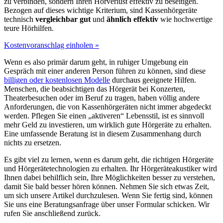
zu verbinden, sondern Ihren Hörverlust effektiv zu beseitigen.
Bezogen auf dieses wichtige Kriterium, sind Kassenhörgeräte
technisch
vergleichbar gut
und
ähnlich effektiv
wie hochwertige
teure Hörhilfen.
Kostenvoranschlag einholen »
Wenn es also primär darum geht, in ruhiger Umgebung ein
Gespräch mit einer anderen Person führen zu können, sind diese
billigen oder kostenlosen Modelle
durchaus geeignete Hilfen.
Menschen, die beabsichtigen das Hörgerät bei Konzerten,
Theaterbesuchen oder im Beruf zu tragen, haben völlig andere
Anforderungen, die von Kassenhörgeräten nicht immer abgedeckt
werden. Pflegen Sie einen „aktiveren“ Lebensstil, ist es sinnvoll
mehr Geld zu investieren, um wirklich gute Hörgeräte zu erhalten.
Eine umfassende Beratung ist in diesem Zusammenhang durch
nichts zu ersetzen.
Es gibt viel zu lernen, wenn es darum geht, die richtigen Hörgeräte
und Hörgerätetechnologien zu erhalten. Ihr Hörgeräteakustiker wird
Ihnen dabei behilflich sein, Ihre Möglichkeiten besser zu verstehen,
damit Sie bald besser hören können. Nehmen Sie sich etwas Zeit,
um sich unsere Artikel durchzulesen. Wenn Sie fertig sind, können
Sie uns eine Beratungsanfrage über unser Formular schicken. Wir
rufen Sie anschließend zurück.