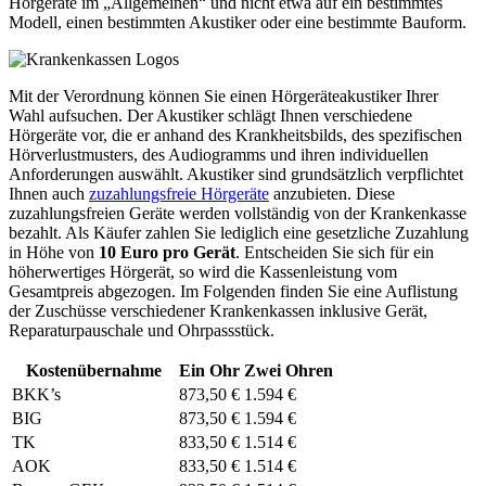
Hörgeräte im „Allgemeinen“ und nicht etwa auf ein bestimmtes
Modell, einen bestimmten Akustiker oder eine bestimmte Bauform.
Mit der Verordnung können Sie einen Hörgeräteakustiker Ihrer
Wahl aufsuchen. Der Akustiker schlägt Ihnen verschiedene
Hörgeräte vor, die er anhand des Krankheitsbilds, des spezifischen
Hörverlustmusters, des Audiogramms und ihren individuellen
Anforderungen auswählt. Akustiker sind grundsätzlich verpflichtet
Ihnen auch
zuzahlungsfreie Hörgeräte
anzubieten. Diese
zuzahlungsfreien Geräte werden vollständig von der Krankenkasse
bezahlt. Als Käufer zahlen Sie lediglich eine gesetzliche Zuzahlung
in Höhe von
10 Euro pro Gerät
. Entscheiden Sie sich für ein
höherwertiges Hörgerät, so wird die Kassenleistung vom
Gesamtpreis abgezogen. Im Folgenden finden Sie eine Auflistung
der Zuschüsse verschiedener Krankenkassen inklusive Gerät,
Reparaturpauschale und Ohrpassstück.
Kostenübernahme
Ein Ohr
Zwei Ohren
BKK’s
873,50 €
1.594 €
BIG
873,50 €
1.594 €
TK
833,50 €
1.514 €
AOK
833,50 €
1.514 €