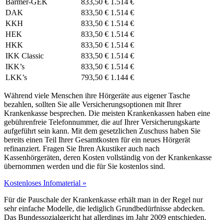
Barmer-GEK
833,50 €
1.514 €
DAK
833,50 €
1.514 €
KKH
833,50 €
1.514 €
HEK
833,50 €
1.514 €
HKK
833,50 €
1.514 €
IKK Classic
833,50 €
1.514 €
IKK’s
833,50 €
1.514 €
LKK’s
793,50 €
1.144 €
Während viele Menschen ihre Hörgeräte aus eigener Tasche
bezahlen, sollten Sie alle Versicherungsoptionen mit Ihrer
Krankenkasse besprechen. Die meisten Krankenkassen haben eine
gebührenfreie Telefonnummer, die auf Ihrer Versicherungskarte
aufgeführt sein kann. Mit dem gesetzlichen Zuschuss haben Sie
bereits einen Teil Ihrer Gesamtkosten für ein neues Hörgerät
refinanziert. Fragen Sie Ihren Akustiker auch nach
Kassenhörgeräten, deren Kosten vollständig von der Krankenkasse
übernommen werden und die für Sie kostenlos sind.
Kostenloses Infomaterial »
Für die Pauschale der Krankenkasse erhält man in der Regel nur
sehr einfache Modelle, die lediglich Grundbedürfnisse abdecken.
Das Bundessozialgericht hat allerdings im Jahr 2009 entschieden,