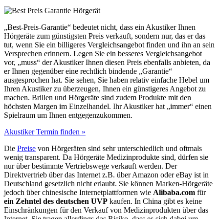
„Best-Preis-Garantie“ bedeutet nicht, dass ein Akustiker Ihnen
Hörgeräte zum günstigsten Preis verkauft, sondern nur, das er das
tut, wenn Sie ein billigeres Vergleichsangebot finden und ihn an sein
Versprechen erinnern. Legen Sie ein besseres Vergleichsangebot
vor, „muss“ der Akustiker Ihnen diesen Preis ebenfalls anbieten, da
er Ihnen gegenüber eine rechtlich bindende „Garantie“
ausgesprochen hat. Sie sehen, Sie haben relativ einfache Hebel um
Ihren Akustiker zu überzeugen, Ihnen ein günstigeres Angebot zu
machen. Brillen und Hörgeräte sind zudem Produkte mit den
höchsten Margen im Einzelhandel. Ihr Akustiker hat „immer“ einen
Spielraum um Ihnen entgegenzukommen.
Akustiker Termin finden »
Die
Preise
von Hörgeräten sind sehr unterschiedlich und oftmals
wenig transparent. Da Hörgeräte Medizinprodukte sind, dürfen sie
nur über bestimmte Vertriebswege verkauft werden. Der
Direktvertrieb über das Internet z.B. über Amazon oder eBay ist in
Deutschland gesetzlich nicht erlaubt. Sie können Marken-Hörgeräte
jedoch über chinesische Internetplattformen wie
Alibaba.com
für
ein Zehntel des deutschen UVP
kaufen. In China gibt es keine
Einschränkungen für den Verkauf von Medizinprodukten über das
Internet. Sie tragen allerdings das Risiko, dass es sich dabei um