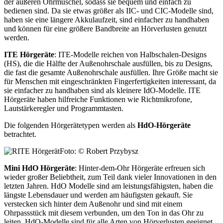
der äußeren Ohrmuschel, sodass sie bequem und einfach zu
bedienen sind. Da sie etwas größer als IIC- und CIC-Modelle sind,
haben sie eine längere Akkulaufzeit, sind einfacher zu handhaben
und können für eine größere Bandbreite an Hörverlusten genutzt
werden.
ITE Hörgeräte
: ITE-Modelle reichen von Halbschalen-Designs
(HS), die die Hälfte der Außenohrschale ausfüllen, bis zu Designs,
die fast die gesamte Außenohrschale ausfüllen. Ihre Größe macht sie
für Menschen mit eingeschränkten Fingerfertigkeiten interessant, da
sie einfacher zu handhaben sind als kleinere IdO-Modelle. ITE
Hörgeräte haben hilfreiche Funktionen wie Richtmikrofone,
Lautstärkeregler und Programmtasten.
Die folgenden Hörgerätetypen werden als
HdO-Hörgeräte
betrachtet.
Foto: © Robert Przybysz
Mini HdO Hörgeräte
: Hinter-dem-Ohr Hörgeräte erfreuen sich
wieder großer Beliebtheit, zum Teil dank vieler Innovationen in den
letzten Jahren. HdO Modelle sind am leistungsfähigsten, haben die
längste Lebensdauer und werden am häufigsten gekauft. Sie
verstecken sich hinter dem Außenohr und sind mit einem
Ohrpassstück mit diesem verbunden, um den Ton in das Ohr zu
leiten. HdO-Modelle sind für alle Arten von Hörverlusten geeignet,