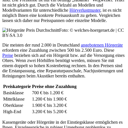
ist nicht gleich gut. Durch die Vielzahl an Modellen und
Modellvarianten für unterschiedliche
Hörverlustmuster
, ist es nicht
möglich Ihnen eine konkrete Preisauskunft zu geben. Vergleichen
lassen sich daher nur Preisspannen oder einzelne Modelle.
Foto: © welches-hoergeraet.de | CC
BY-SA 3.0
Die meisten der rund 2.000 in Deutschland
angebotenen Hörgeräte
erfordern eine Zuzahlung zwischen 500 bis 2.500 Euro. Diese
Preise
beziehen sich auf ein Hörgerät bzw. auf die Versorgung eines
Ohres. Wenn zwei Hörhilfen benötigt werden, müssen Sie mit
einem doppelt so hohen Kostenbetrag rechnen. In den Preisen sind
die Erstanpassung, eine Reparaturpauschale, Nachjustierungen und
Reinigungen beim Akustiker bereits enthalten.
Preiskategorie
Preise ohne Zuzahlung
Basisklasse
700 € bis 1.200 €
Mittelklasse
1.200 € bis 1.900 €
Oberklasse
1.900 € bis 3.200 €
High-End
3.200 € bis 5.200 €
Kassengeräte oder Hörgeräte in der Einstiegsklasse ermöglichen es
Ihnen, Einzelgespräche in ruhiger Umgebung problemlos zu