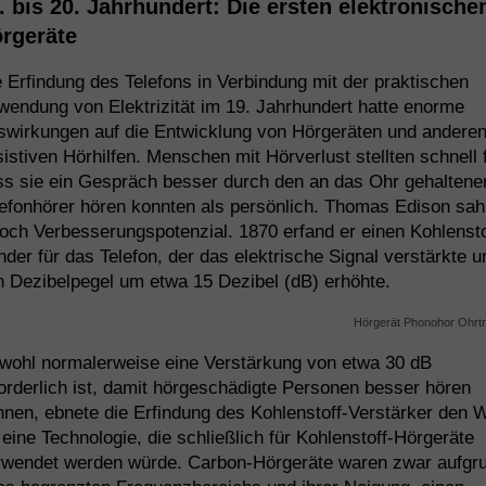
. bis 20. Jahrhundert: Die ersten elektronische
rgeräte
 Erfindung des Telefons in Verbindung mit der praktischen
endung von Elektrizität im 19. Jahrhundert hatte enorme
swirkungen auf die Entwicklung von Hörgeräten und andere
istiven Hörhilfen. Menschen mit Hörverlust stellten schnell 
ss sie ein Gespräch besser durch den an das Ohr gehaltene
efonhörer hören konnten als persönlich. Thomas Edison sah
och Verbesserungspotenzial. 1870 erfand er einen Kohlensto
der für das Telefon, der das elektrische Signal verstärkte u
 Dezibelpegel um etwa 15 Dezibel (dB) erhöhte.
wohl normalerweise eine Verstärkung von etwa 30 dB
orderlich ist, damit hörgeschädigte Personen besser hören
nen, ebnete die Erfindung des Kohlenstoff-Verstärker den 
 eine Technologie, die schließlich für Kohlenstoff-Hörgeräte
rwendet werden würde. Carbon-Hörgeräte waren zwar aufgr