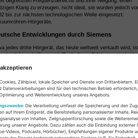
es begrenzten Frequenzbereichs und ihrer Neigung, einen
tzigen Klang zu erzeugen, nicht ideal, sie wurden jedoch vo
2 bis zur nächsten technologischen Welle eingesetzt:
kuumröhren-Hörgeräte.
utsche Entwicklungen durch Siemens
a jedes dritte Hörgerät, das heute weltweit verkauft wird, is
vantos (ehemals
Siemens
). Doch dieser Erfolg musste hart
rbeitet werden, denn ein guter Name und ein weitverzweigte
akzeptieren
dlernetz bedeuten nicht zwangsläufig guten Absatz. In viel
dern sind Akustiker verpflichtet, Schwerhörigen Hörgeräte
Cookies, Zählpixel, lokale Speicher und Dienste von Drittanbietern. E
erschiedlicher Hersteller zur Auswahl zu stellen. Nach einig
 Datenverarbeitungen sind für den technischen Betrieb erforderlich
gen Probehören entscheidet dann der Kunde, mit welchem
 Optimierung und Weiterentwicklung unseres Angebots.
dukt er besser hört und sich wohler fühlt.
ungszwecke:
Die Verarbeitung umfasst die Speicherung und den Zugri
en auf Ihrem Endgerät, die Bereitstellung personalisierter Inhalte, Re
Hörgerätepreise anfragen »
gsanalyse von Inhalten, Zielgruppenforschung sowie die Weiterentw
rung unserer Angebote. Dazu zählen auch die Einbindung externer I
reits Firmengründer Werner von Siemens kümmerte sich u
be-Videos, Podcasts, Hörbücher), Empfehlungen eigener Produkte un
schen mit Hörproblemen. Im Jahr 1878 konstruierte er für 
owie der Einsatz technisch notwendiger Cookies (z.B. für Sicherheit,