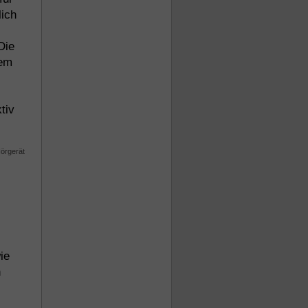
lich
Die
dem
tiv
ie
h