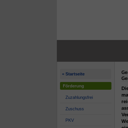
Ge
« Startseite
Ge
Förderung
Di
ma
Zuzahlungsfrei
re
as
Zuschuss
Ve
PKV
We
ei