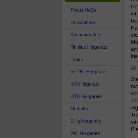
Dez
Power HdOs
ist
bed
Unsichtbare
Ha
Kassenmodelle
si
Mo
Tinnitus Hörgeräte
an
ins
Typen
Im-Ohr Hörgeräte
Ste
IdO Hörgeräte
nu
ver
OTC Hörgeräte
Jah
Zi
Hörbrillen
Tra
Billig Hörgeräte
ei
Ph
RIC Hörgeräte