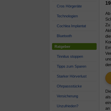
19
Cros Hörgeräte
Ab
Technologien
Sc
Zu 
Cochlea Implantat
Akt
Bluetooth
di
Kom
Ratgeber
Em
Ver
Tinnitus stoppen
und
der
Tipps zum Sparen
Starker Hörverlust
Ohrpassstücke
Di
Versicherung
als
ei
Unzufrieden?
an 