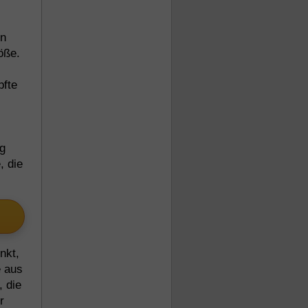
en
öße.
pfte
g
, die
nkt,
e aus
 die
r