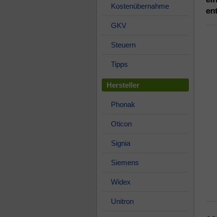
Kostenübernahme
ent
GKV
Steuern
Tipps
Hersteller
Phonak
Oticon
Signia
Siemens
Widex
Unitron