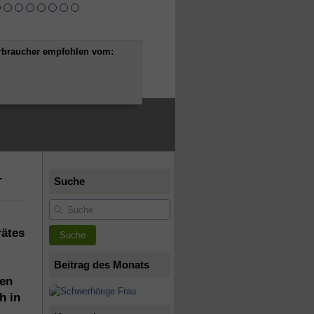
rbraucher empfohlen vom:
-
Suche
rätes
Suche
Beitrag des Monats
gen
h in