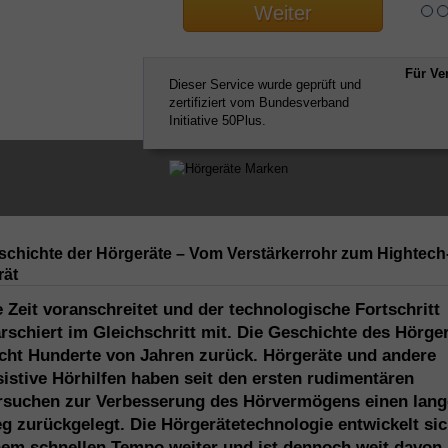
Weiter
Für Ve
Dieser Service wurde geprüft und
zertifiziert vom Bundesverband
Initiative 50Plus.
schichte der Hörgeräte – Vom Verstärkerrohr zum Hightech
rät
e Zeit voranschreitet und der technologische Fortschritt
rschiert im Gleichschritt mit. Die Geschichte des Hörge
icht Hunderte von Jahren zurück. Hörgeräte und andere
sistive Hörhilfen haben seit den ersten rudimentären
rsuchen zur Verbesserung des Hörvermögens einen lan
g zurückgelegt. Die Hörgerätetechnologie entwickelt sic
nem schnellen Tempo weiter und ist dennoch weit davon