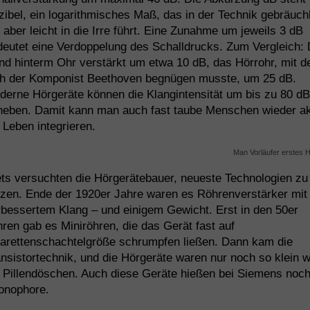
ibel, ein logarithmisches Maß, das in der Technik gebräuch
, aber leicht in die Irre führt. Eine Zunahme um jeweils 3 dB
eutet eine Verdoppelung des Schalldrucks. Zum Vergleich: 
nd hinterm Ohr verstärkt um etwa 10 dB, das Hörrohr, mit 
ch der Komponist Beethoven begnügen musste, um 25 dB.
derne Hörgeräte können die Klangintensität um bis zu 80 dB
heben. Damit kann man auch fast taube Menschen wieder ak
 Leben integrieren.
ts versuchten die Hörgerätebauer, neueste Technologien zu
tzen. Ende der 1920er Jahre waren es Röhrenverstärker mit
bessertem Klang – und einigem Gewicht. Erst in den 50er
ren gab es Miniröhren, die das Gerät fast auf
garettenschachtelgröße schrumpfen ließen. Dann kam die
nsistortechnik, und die Hörgeräte waren nur noch so klein w
n Pillendöschen. Auch diese Geräte hießen bei Siemens noc
onophore.