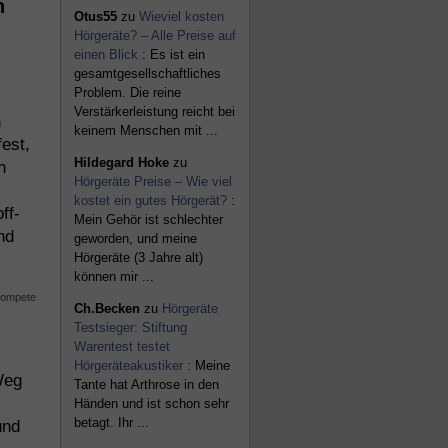
n
Otus55
zu
Wieviel kosten
Hörgeräte? – Alle Preise auf
einen Blick‎
: Es ist ein
gesamtgesellschaftliches
Problem. Die reine
Verstärkerleistung reicht bei
n
keinem Menschen mit ...
fest,
Hildegard Hoke
zu
n
Hörgeräte Preise – Wie viel
kostet ein gutes Hörgerät?
:
ff-
Mein Gehör ist schlechter
nd
geworden, und meine
Hörgeräte (3 Jahre alt)
können mir ...
Ch.Becken
zu
Hörgeräte
Testsieger: Stiftung
Warentest testet
Hörgeräteakustiker
: Meine
Weg
Tante hat Arthrose in den
Händen und ist schon sehr
betagt. Ihr ...
und