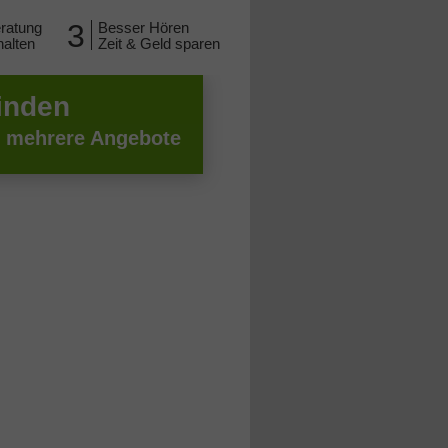
3
ratung
Besser Hören
halten
Zeit & Geld sparen
inden
h mehrere Angebote