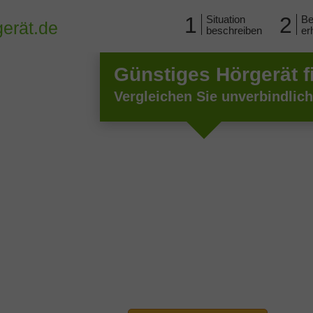
1
2
Situation
Be
erät.de
beschreiben
er
Günstiges Hörgerät f
Vergleichen Sie unverbindlic