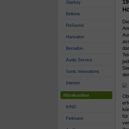
19
Starkey
Hö
Beltone
Die
ReSound
Anw
Au
Hansaton
ass
da
Bernafon
Tel
Audio Service
jed
Sen
Sonic Innovations
den
Interton
Hörakustiker
Ob
erf
KIND
kön
für
Fielmann
ve