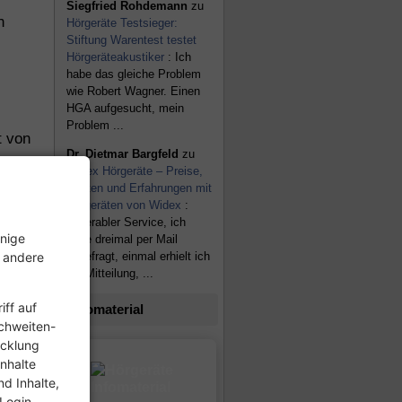
Siegfried Rohdemann
zu
n
Hörgeräte Testsieger:
Stiftung Warentest testet
Hörgeräteakustiker
: Ich
habe das gleiche Problem
wie Robert Wagner. Einen
HGA aufgesucht, mein
Problem ...
t von
Dr. Dietmar Bargfeld
zu
Widex Hörgeräte – Preise,
s
Kosten und Erfahrungen mit
en
Hörgeräten von Widex
:
Miserabler Service, ich
inige
habe dreimal per Mail
en
, andere
angefragt, einmal erhielt ich
die Mitteilung, ...
ff auf
Infomaterial
ichweiten-
icklung
nhalte
m
d Inhalte,
sie
 Login-