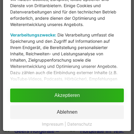
Dienste von Drittanbietern. Einige Cookies und
Datenverarbeitungen sind für den technischen Betrieb
Messenger
erforderlich, andere dienen der Optimierung und
Weiterentwicklung unseres Angebots.
Telegram
Verarbeitungszwecke:
Die Verarbeitung umfasst die
Speicherung und den Zugriff auf Informationen auf
Ihrem Endgerät, die Bereitstellung personalisierter
Inhalte, Reichweiten- und Leistungsanalyse von
Weitere interessante Beiträge
Inhalten, Zielgruppenforschung sowie die
Weiterentwicklung und Optimierung unserer Angebote.
Dazu zählen auch die Einbindung externer Inhalte (z.B.
YouTube-Videos, Podcasts, Hörbücher), Empfehlungen
eigener Produkte und Inhalte, A/B-Tests sowie der
Einsatz technisch notwendiger Cookies (z.B. für
Akzeptieren
Preise
Sicherheit, Login-Funktionen, VG Wort).
KIND
Durch das Klicken des Buttons "Akzeptieren" stimmen
Ablehnen
Sie der Verarbeitung der auf Ihrem Gerät bzw. Ihrer
Endeinrichtung gespeicherten Daten wie z.B.
Impressum
|
Datenschutz
persönlichen Identifikatoren oder IP-Adressen für diese
Verarbeitungszwecke gem. § 25 Abs. 1 TDDDG sowie