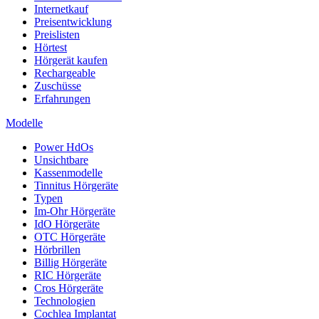
Internetkauf
Preisentwicklung
Preislisten
Hörtest
Hörgerät kaufen
Rechargeable
Zuschüsse
Erfahrungen
Modelle
Power HdOs
Unsichtbare
Kassenmodelle
Tinnitus Hörgeräte
Typen
Im-Ohr Hörgeräte
IdO Hörgeräte
OTC Hörgeräte
Hörbrillen
Billig Hörgeräte
RIC Hörgeräte
Cros Hörgeräte
Technologien
Cochlea Implantat