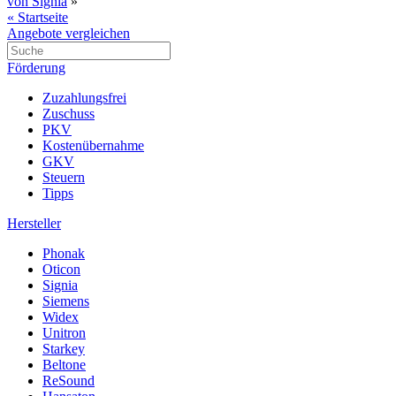
von Signia
»
« Startseite
Angebote vergleichen
Förderung
Zuzahlungsfrei
Zuschuss
PKV
Kostenübernahme
GKV
Steuern
Tipps
Hersteller
Phonak
Oticon
Signia
Siemens
Widex
Unitron
Starkey
Beltone
ReSound