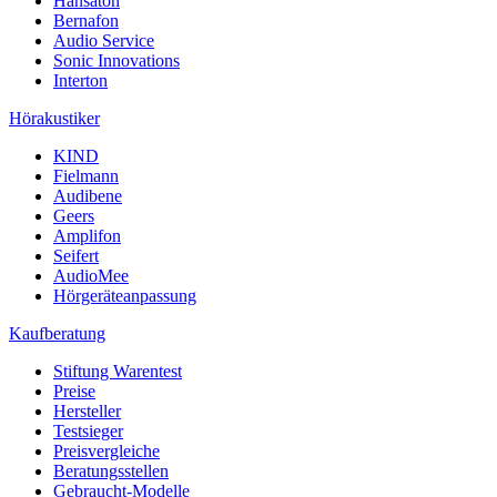
Hansaton
Bernafon
Audio Service
Sonic Innovations
Interton
Hörakustiker
KIND
Fielmann
Audibene
Geers
Amplifon
Seifert
AudioMee
Hörgeräteanpassung
Kaufberatung
Stiftung Warentest
Preise
Hersteller
Testsieger
Preisvergleiche
Beratungsstellen
Gebraucht-Modelle