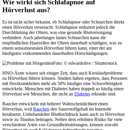
Wie wirkt sich Schlafapnoe auf
Hörverlust aus?
Es ist nicht sicher bekannt, ob Schlafapnoe oder Schnarchen direkt
einen Hörverlust verursacht. Schlafapnoe reduziert jedoch die
Durchblutung der Ohren, was eine gesunde Blutversorgung
verhindert. Auch jahrelanges lautes Schnarchen kann die
empfindlichen Haarzellen der Ohren dauerhaft schädigen, was zu
einem sensorineuralen Hörverlust führen kann, einer der am
häufigsten vorkommenden dauerhaften Hörschädigungen.
Foto: © edwardolive / Shutterstock
HNO-Ärzte wissen seit einiger Zeit, dass auch Kreislaufprobleme
zu Hörverlust führen können. Studien haben ergeben, dass Personen
mit Herzkrankheiten mehr als 50% häufiger eine Schwerhörigkeit
entwickeln. Menschen mit Diabetes haben doppelt so häufig einen
Hörverlust wie Menschen, die nicht an
Diabetes
erkrankt sind.
Raucher entwickeln mit höherer Wahrscheinlichkeit einen
Hörverlust, weil
Rauchen
den Sauerstoffgehalt im Innenohr
herabsetzt. Unbehandelter Bluthochdruck kann auch zu Hörverlust
sowie zu Tinnitus beitragen. Neben dem erhöhten Risiko für viele
verschiedene Arten von Gesundheitsstörungen, können sowohl
Hörverlust als auch Schlafapnoe tiefgreifende negative