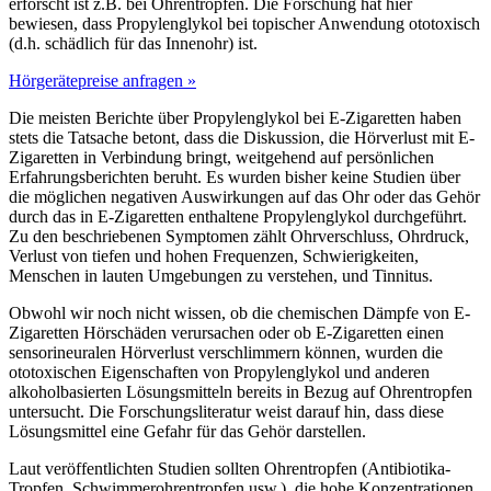
erforscht ist z.B. bei Ohrentropfen. Die Forschung hat hier
bewiesen, dass Propylenglykol bei topischer Anwendung ototoxisch
(d.h. schädlich für das Innenohr) ist.
Hörgerätepreise anfragen »
Die meisten Berichte über Propylenglykol bei E-Zigaretten haben
stets die Tatsache betont, dass die Diskussion, die Hörverlust mit E-
Zigaretten in Verbindung bringt, weitgehend auf persönlichen
Erfahrungsberichten beruht. Es wurden bisher keine Studien über
die möglichen negativen Auswirkungen auf das Ohr oder das Gehör
durch das in E-Zigaretten enthaltene Propylenglykol durchgeführt.
Zu den beschriebenen Symptomen zählt Ohrverschluss, Ohrdruck,
Verlust von tiefen und hohen Frequenzen, Schwierigkeiten,
Menschen in lauten Umgebungen zu verstehen, und Tinnitus.
Obwohl wir noch nicht wissen, ob die chemischen Dämpfe von E-
Zigaretten Hörschäden verursachen oder ob E-Zigaretten einen
sensorineuralen Hörverlust verschlimmern können, wurden die
ototoxischen Eigenschaften von Propylenglykol und anderen
alkoholbasierten Lösungsmitteln bereits in Bezug auf Ohrentropfen
untersucht. Die Forschungsliteratur weist darauf hin, dass diese
Lösungsmittel eine Gefahr für das Gehör darstellen.
Laut veröffentlichten Studien sollten Ohrentropfen (Antibiotika-
Tropfen, Schwimmerohrentropfen usw.), die hohe Konzentrationen