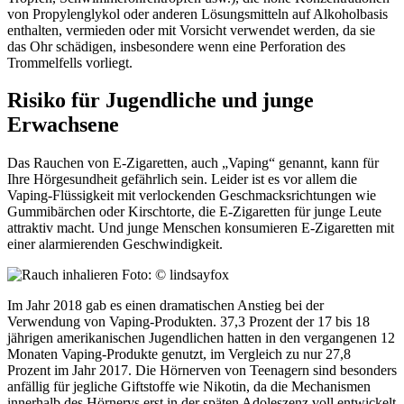
von Propylenglykol oder anderen Lösungsmitteln auf Alkoholbasis
enthalten, vermieden oder mit Vorsicht verwendet werden, da sie
das Ohr schädigen, insbesondere wenn eine Perforation des
Trommelfells vorliegt.
Risiko für Jugendliche und junge
Erwachsene
Das Rauchen von E-Zigaretten, auch „Vaping“ genannt, kann für
Ihre Hörgesundheit gefährlich sein. Leider ist es vor allem die
Vaping-Flüssigkeit mit verlockenden Geschmacksrichtungen wie
Gummibärchen oder Kirschtorte, die E-Zigaretten für junge Leute
attraktiv macht. Und junge Menschen konsumieren E-Zigaretten mit
einer alarmierenden Geschwindigkeit.
Foto: © lindsayfox
Im Jahr 2018 gab es einen dramatischen Anstieg bei der
Verwendung von Vaping-Produkten. 37,3 Prozent der 17 bis 18
jährigen amerikanischen Jugendlichen hatten in den vergangenen 12
Monaten Vaping-Produkte genutzt, im Vergleich zu nur 27,8
Prozent im Jahr 2017. Die Hörnerven von Teenagern sind besonders
anfällig für jegliche Giftstoffe wie Nikotin, da die Mechanismen
innerhalb des Hörnervs erst in der späten Adoleszenz voll entwickelt