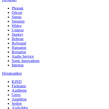
Phonak
Oticon
Signia
Siemens
Widex
Unitron
Starkey
Beltone
ReSound
Hansaton
Bernafon
Audio Service
Sonic Innovations
Interton
Hörakustiker
KIND
Fielmann
Audibene
Geers
Amplifon
Seifert
AudioMee