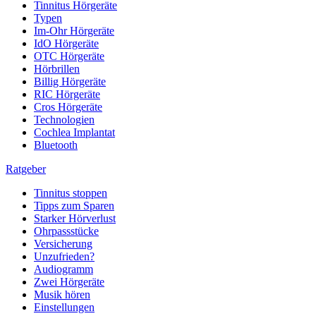
Tinnitus Hörgeräte
Typen
Im-Ohr Hörgeräte
IdO Hörgeräte
OTC Hörgeräte
Hörbrillen
Billig Hörgeräte
RIC Hörgeräte
Cros Hörgeräte
Technologien
Cochlea Implantat
Bluetooth
Ratgeber
Tinnitus stoppen
Tipps zum Sparen
Starker Hörverlust
Ohrpassstücke
Versicherung
Unzufrieden?
Audiogramm
Zwei Hörgeräte
Musik hören
Einstellungen