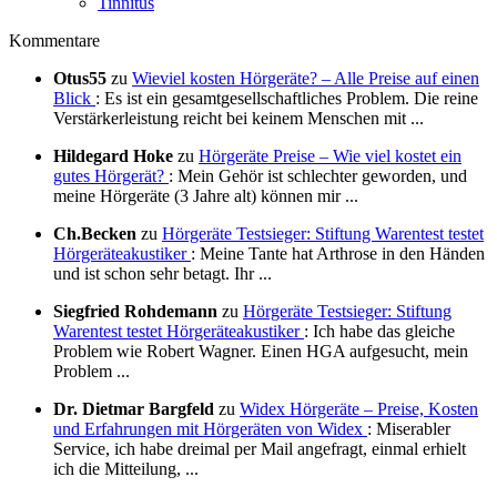
Tinnitus
Kommentare
Otus55
zu
Wieviel kosten Hörgeräte? – Alle Preise auf einen
Blick‎
: Es ist ein gesamtgesellschaftliches Problem. Die reine
Verstärkerleistung reicht bei keinem Menschen mit ...
Hildegard Hoke
zu
Hörgeräte Preise – Wie viel kostet ein
gutes Hörgerät?
: Mein Gehör ist schlechter geworden, und
meine Hörgeräte (3 Jahre alt) können mir ...
Ch.Becken
zu
Hörgeräte Testsieger: Stiftung Warentest testet
Hörgeräteakustiker
: Meine Tante hat Arthrose in den Händen
und ist schon sehr betagt. Ihr ...
Siegfried Rohdemann
zu
Hörgeräte Testsieger: Stiftung
Warentest testet Hörgeräteakustiker
: Ich habe das gleiche
Problem wie Robert Wagner. Einen HGA aufgesucht, mein
Problem ...
Dr. Dietmar Bargfeld
zu
Widex Hörgeräte – Preise, Kosten
und Erfahrungen mit Hörgeräten von Widex
: Miserabler
Service, ich habe dreimal per Mail angefragt, einmal erhielt
ich die Mitteilung, ...