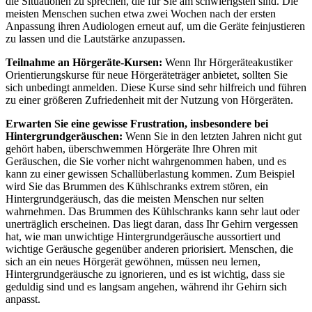
die Situationen zu sprechen, die für Sie am schwierigsten sind. Die
meisten Menschen suchen etwa zwei Wochen nach der ersten
Anpassung ihren Audiologen erneut auf, um die Geräte feinjustieren
zu lassen und die Lautstärke anzupassen.
Teilnahme an Hörgeräte-Kursen:
Wenn Ihr Hörgeräteakustiker
Orientierungskurse für neue Hörgeräteträger anbietet, sollten Sie
sich unbedingt anmelden. Diese Kurse sind sehr hilfreich und führen
zu einer größeren Zufriedenheit mit der Nutzung von Hörgeräten.
Erwarten Sie eine gewisse Frustration, insbesondere bei
Hintergrundgeräuschen:
Wenn Sie in den letzten Jahren nicht gut
gehört haben, überschwemmen Hörgeräte Ihre Ohren mit
Geräuschen, die Sie vorher nicht wahrgenommen haben, und es
kann zu einer gewissen Schallüberlastung kommen. Zum Beispiel
wird Sie das Brummen des Kühlschranks extrem stören, ein
Hintergrundgeräusch, das die meisten Menschen nur selten
wahrnehmen. Das Brummen des Kühlschranks kann sehr laut oder
unerträglich erscheinen. Das liegt daran, dass Ihr Gehirn vergessen
hat, wie man unwichtige Hintergrundgeräusche aussortiert und
wichtige Geräusche gegenüber anderen priorisiert. Menschen, die
sich an ein neues Hörgerät gewöhnen, müssen neu lernen,
Hintergrundgeräusche zu ignorieren, und es ist wichtig, dass sie
geduldig sind und es langsam angehen, während ihr Gehirn sich
anpasst.