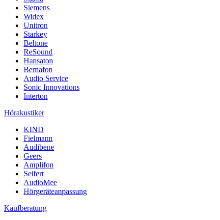
Siemens
Widex
Unitron
Starkey
Beltone
ReSound
Hansaton
Bernafon
Audio Service
Sonic Innovations
Interton
Hörakustiker
KIND
Fielmann
Audibene
Geers
Amplifon
Seifert
AudioMee
Hörgeräteanpassung
Kaufberatung