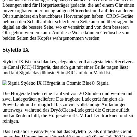
Lösungen sind für Hörgeräteträger gedacht, die auf einem Ohr einen
unversorgbaren oder hochgradigen Hörverlust und auf dem anderen
Ohr zumindest ein brauchbares Hörvermögen haben. CROS-Geräte
nehmen den Schall auf der schlechteren Seite auf und übertragen ihn
digital an die bessere Seite, wo er verstärkt und von dem besseren
Ohr gehört werden kann. Auf diese Weise können Geräusche von
beiden Seiten des Kopfes wahrgenommen werden.
Styletto IX
Styletto IX ist ein schlankes, elegantes, voll ausgestattetes Receiver-
in-Canal (RIC)-Hörgerät, das sich gut mit einer Brille tragen lässt
und laut Signia das dünnste Slim-RIC auf dem Markt ist.
© Signia
Die Hörgeräte bieten eine Laufzeit von 20 Stunden und werden mit
zwei Ladegeräten geliefert: Das tragbare Ladegerät fungiert als
Powerbank und ermöglicht bis zu vier vollständige Aufladungen
unterwegs, während das Dry&Clean-Ladegerät die Geräte auflädt
und außerdem hilft, die Hörgeräte mit UV-Licht zu trocknen und zu
reinigen.
Das Testlabor HearAdvisor hat das Styletto IX als drittbestes Gerät
unter den Hörgeräten mit Vorschrift eingestuft (Stand Juli 2024) und