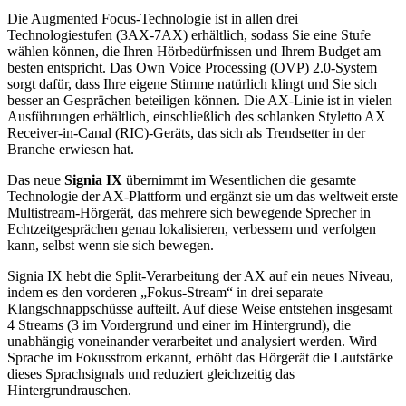
Die Augmented Focus-Technologie ist in allen drei
Technologiestufen (3AX-7AX) erhältlich, sodass Sie eine Stufe
wählen können, die Ihren Hörbedürfnissen und Ihrem Budget am
besten entspricht. Das Own Voice Processing (OVP) 2.0-System
sorgt dafür, dass Ihre eigene Stimme natürlich klingt und Sie sich
besser an Gesprächen beteiligen können. Die AX-Linie ist in vielen
Ausführungen erhältlich, einschließlich des schlanken Styletto AX
Receiver-in-Canal (RIC)-Geräts, das sich als Trendsetter in der
Branche erwiesen hat.
Das neue
Signia IX
übernimmt im Wesentlichen die gesamte
Technologie der AX-Plattform und ergänzt sie um das weltweit erste
Multistream-Hörgerät, das mehrere sich bewegende Sprecher in
Echtzeitgesprächen genau lokalisieren, verbessern und verfolgen
kann, selbst wenn sie sich bewegen.
Signia IX hebt die Split-Verarbeitung der AX auf ein neues Niveau,
indem es den vorderen „Fokus-Stream“ in drei separate
Klangschnappschüsse aufteilt. Auf diese Weise entstehen insgesamt
4 Streams (3 im Vordergrund und einer im Hintergrund), die
unabhängig voneinander verarbeitet und analysiert werden. Wird
Sprache im Fokusstrom erkannt, erhöht das Hörgerät die Lautstärke
dieses Sprachsignals und reduziert gleichzeitig das
Hintergrundrauschen.