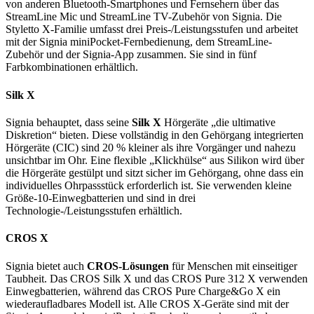
von anderen Bluetooth-Smartphones und Fernsehern über das
StreamLine Mic und StreamLine TV-Zubehör von Signia. Die
Styletto X-Familie umfasst drei Preis-/Leistungsstufen und arbeitet
mit der Signia miniPocket-Fernbedienung, dem StreamLine-
Zubehör und der Signia-App zusammen. Sie sind in fünf
Farbkombinationen erhältlich.
Silk X
Signia behauptet, dass seine
Silk X
Hörgeräte „die ultimative
Diskretion“ bieten. Diese vollständig in den Gehörgang integrierten
Hörgeräte (CIC) sind 20 % kleiner als ihre Vorgänger und nahezu
unsichtbar im Ohr. Eine flexible „Klickhülse“ aus Silikon wird über
die Hörgeräte gestülpt und sitzt sicher im Gehörgang, ohne dass ein
individuelles Ohrpassstück erforderlich ist. Sie verwenden kleine
Größe-10-Einwegbatterien und sind in drei
Technologie-/Leistungsstufen erhältlich.
CROS X
Signia bietet auch
CROS-Lösungen
für Menschen mit einseitiger
Taubheit. Das CROS Silk X und das CROS Pure 312 X verwenden
Einwegbatterien, während das CROS Pure Charge&Go X ein
wiederaufladbares Modell ist. Alle CROS X-Geräte sind mit der