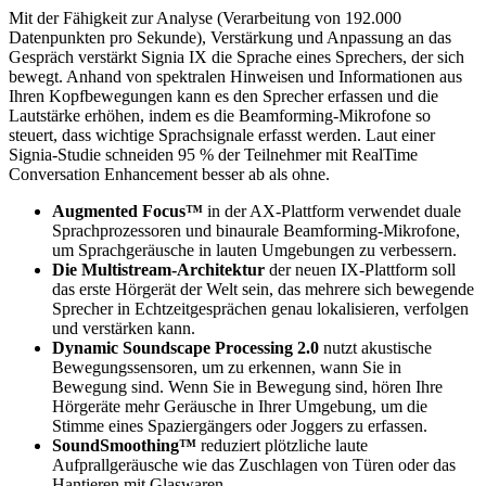
Mit der Fähigkeit zur Analyse (Verarbeitung von 192.000
Datenpunkten pro Sekunde), Verstärkung und Anpassung an das
Gespräch verstärkt Signia IX die Sprache eines Sprechers, der sich
bewegt. Anhand von spektralen Hinweisen und Informationen aus
Ihren Kopfbewegungen kann es den Sprecher erfassen und die
Lautstärke erhöhen, indem es die Beamforming-Mikrofone so
steuert, dass wichtige Sprachsignale erfasst werden. Laut einer
Signia-Studie schneiden 95 % der Teilnehmer mit RealTime
Conversation Enhancement besser ab als ohne.
Augmented Focus™
in der AX-Plattform verwendet duale
Sprachprozessoren und binaurale Beamforming-Mikrofone,
um Sprachgeräusche in lauten Umgebungen zu verbessern.
Die Multistream-Architektur
der neuen IX-Plattform soll
das erste Hörgerät der Welt sein, das mehrere sich bewegende
Sprecher in Echtzeitgesprächen genau lokalisieren, verfolgen
und verstärken kann.
Dynamic Soundscape Processing 2.0
nutzt akustische
Bewegungssensoren, um zu erkennen, wann Sie in
Bewegung sind. Wenn Sie in Bewegung sind, hören Ihre
Hörgeräte mehr Geräusche in Ihrer Umgebung, um die
Stimme eines Spaziergängers oder Joggers zu erfassen.
SoundSmoothing™
reduziert plötzliche laute
Aufprallgeräusche wie das Zuschlagen von Türen oder das
Hantieren mit Glaswaren.