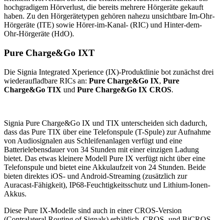
hochgradigem Hörverlust, die bereits mehrere Hörgeräte gekauft
haben. Zu den Hörgerätetypen gehören nahezu unsichtbare Im-Ohr-
Hörgeräte (ITE) sowie Hörer-im-Kanal- (RIC) und Hinter-dem-
Ohr-Hörgeräte (HdO).
Pure Charge&Go IXT
Die Signia Integrated Xperience (IX)-Produktlinie bot zunächst drei
wiederaufladbare RICs an:
Pure Charge&Go IX
,
Pure
Charge&Go TIX
und
Pure Charge&Go IX CROS
.
Signia Pure Charge&Go IX und TIX unterscheiden sich dadurch,
dass das Pure TIX über eine Telefonspule (T-Spule) zur Aufnahme
von Audiosignalen aus Schleifenanlagen verfügt und eine
Batterielebensdauer von 34 Stunden mit einer einzigen Ladung
bietet. Das etwas kleinere Modell Pure IX verfügt nicht über eine
Telefonspule und bietet eine Akkulaufzeit von 24 Stunden. Beide
bieten direktes iOS- und Android-Streaming (zusätzlich zur
Auracast-Fähigkeit), IP68-Feuchtigkeitsschutz und Lithium-Ionen-
Akkus.
Diese Pure IX-Modelle sind auch in einer CROS-Version
(Contralateral Routing of Signals) erhältlich. CROS- und BiCROS-