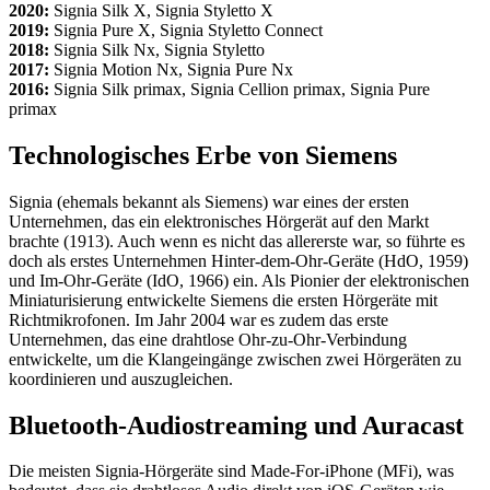
2020:
Signia Silk X, Signia Styletto X
2019:
Signia Pure X, Signia Styletto Connect
2018:
Signia Silk Nx, Signia Styletto
2017:
Signia Motion Nx, Signia Pure Nx
2016:
Signia Silk primax, Signia Cellion primax, Signia Pure
primax
Technologisches Erbe von Siemens
Signia (ehemals bekannt als Siemens) war eines der ersten
Unternehmen, das ein elektronisches Hörgerät auf den Markt
brachte (1913). Auch wenn es nicht das allererste war, so führte es
doch als erstes Unternehmen Hinter-dem-Ohr-Geräte (HdO, 1959)
und Im-Ohr-Geräte (IdO, 1966) ein. Als Pionier der elektronischen
Miniaturisierung entwickelte Siemens die ersten Hörgeräte mit
Richtmikrofonen. Im Jahr 2004 war es zudem das erste
Unternehmen, das eine drahtlose Ohr-zu-Ohr-Verbindung
entwickelte, um die Klangeingänge zwischen zwei Hörgeräten zu
koordinieren und auszugleichen.
Bluetooth-Audiostreaming und Auracast
Die meisten Signia-Hörgeräte sind Made-For-iPhone (MFi), was