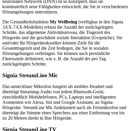
neuronalen Netzwerk (DNN) ist so konzipiert, dass sie
kontinuierlich neue Fähigkeiten entwickelt, die Sie in verschiedenen
Hörumgebungen unterstützen.
Die Gesundheitsfunktion
My Wellbeing
(verfügbar in den Signia
3AX-7AX-Modellen) erfasst die Anzahl der zurückgelegten
Schritte, das allgemeine Aktivitätsniveau, die Tragezeit des
Hörgeräts und die geschätzte soziale Interaktion (Gespräche). Sie
und/oder Ihr Hörgeräteakustiker können Ziele für die
Gesamttragezeit und die Zeit festlegen, die Sie in sozialen
Hörumgebungen verbringen. Sie können auch persönliche
Fitnessziele definieren, wie z. B. die Anzahl der pro Tag
zurückgelegten Schritte.
Signia StreamLine Mic
Das ansteckbare Mikrofon fungiert als mobiles Headset und
überträgt Streaming-Audio von jedem Bluetooth-Gerät,
einschließlich Mobiltelefonen, PCs, Laptops und intelligenten
Assistenten wie Alexa, Siri und Google Assistant, an Signia-
Hörgeräte. StreamLine Mic funktioniert auch als Fernmikrofon und
überträgt die Stimme eines Sprechers aus einer Entfernung von bis
zu 20 Metern direkt in Ihre Hörgeräte.
Signia StreamLine TV