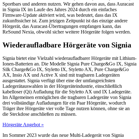
Sportbars und anderen nutzen. Wir gehen davon aus, dass Auracast
in Signia IX im Laufe des Jahres 2024 durch ein einfaches
Firmware-Update aktiviert wird, was bedeutet, dass das IX
zukunftssicher ist. Zum jetzigen Zeitpunkt ist das einzige andere
Hörgerät, das Auracast-Übertragungen empfangen kann, das
ReSound Nexia, obwohl sicher weitere Hörgeräte folgen werden.
Wiederaufladbare Hörgeräte von Signia
Signia bietet eine Vielzahl wiederaufladbarer Hörgeräte mit Lithium-
Ionen-Batterien an. Die Modelle Signia Pure Charge&Go IX, Signia
Silk Charge&Go IX, Styletto IX, Styletto AX, Pure Charge&Go
AX, Insio AX und Active X sind mit tragbaren Ladegeräten
ausgestattet. Signia verfügt über eine der umfangreichsten
Ladegerätauswahlen in der Hörgeräteindustrie, einschließlich
kabelloser (Qi) Aufladung für die Styletto AX und IX Ladegeräte.
Im Allgemeinen ermöglichen die tragbaren Ladegeräte von Signia
drei vollständige Aufladungen für ein Paar Hörgeräte, wodurch
Träger ihre Hörgeräte vier volle Tage nutzen können, ohne sie an
die Steckdose anschließen zu müssen.
Hörgeräte Angebot »
Im Sommer 2023 wurde das neue Multi-Ladegerät von Signia