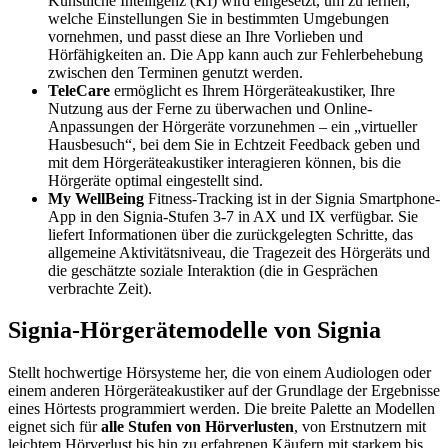
Künstliche Intelligenz (KI) wird eingesetzt, um zu lernen,
welche Einstellungen Sie in bestimmten Umgebungen
vornehmen, und passt diese an Ihre Vorlieben und
Hörfähigkeiten an. Die App kann auch zur Fehlerbehebung
zwischen den Terminen genutzt werden.
TeleCare
ermöglicht es Ihrem Hörgeräteakustiker, Ihre
Nutzung aus der Ferne zu überwachen und Online-
Anpassungen der Hörgeräte vorzunehmen – ein „virtueller
Hausbesuch“, bei dem Sie in Echtzeit Feedback geben und
mit dem Hörgeräteakustiker interagieren können, bis die
Hörgeräte optimal eingestellt sind.
My WellBeing
Fitness-Tracking ist in der Signia Smartphone-
App in den Signia-Stufen 3-7 in AX und IX verfügbar. Sie
liefert Informationen über die zurückgelegten Schritte, das
allgemeine Aktivitätsniveau, die Tragezeit des Hörgeräts und
die geschätzte soziale Interaktion (die in Gesprächen
verbrachte Zeit).
Signia-Hörgerätemodelle von Signia
Stellt hochwertige Hörsysteme her, die von einem Audiologen oder
einem anderen Hörgeräteakustiker auf der Grundlage der Ergebnisse
eines Hörtests programmiert werden. Die breite Palette an Modellen
eignet sich für
alle Stufen von Hörverlusten
, von Erstnutzern mit
leichtem Hörverlust bis hin zu erfahrenen Käufern mit starkem bis