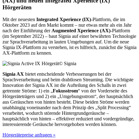
(AX) und neuen Integrated Xperience (IX)
Hörgeräten
Mit der neuesten
Integrated Xperience (IX)
-Plattform, die im
Oktober 2023 auf den Markt kommt – nur etwas mehr als ein Jahr
nach der Einführung der
Augmented Xperience (AX)
-Plattform
(im September 2022) – baut Signia auf einer bewährten Technologie
zur Sprachverarbeitung in lauten Umgebungen auf. Um die neue
Signia IX-Plattform zu verstehen, ist es hilfreich, zunächst die Signia
AX-Plattform zu kennen.
© Signia
Signia AX
bietet entscheidende Verbesserungen bei der
Sprachverarbeitung und beim drahtlosen Streaming. Die wichtigste
Innovation der Signia AX ist die Aufteilung des Schalls in zwei
getrennte Ströme: 1) ein „
Fokusstrom
“ von der Vorderseite des
Hörgeräteträgers und 2) ein „Umgebungsstrom“, der hauptsächlich
aus Geräuschen von hinten besteht. Diese beiden Ströme werden
unabhängig voneinander nach dem Prinzip des „Split Processing“
verarbeitet, wodurch störende Hintergrundgeräusche –
hauptsächlich von hinten – effektiver reduziert und vordergründige,
interessierende Geräusche hervorgehoben werden können.
Hörgerätepreise anfragen »