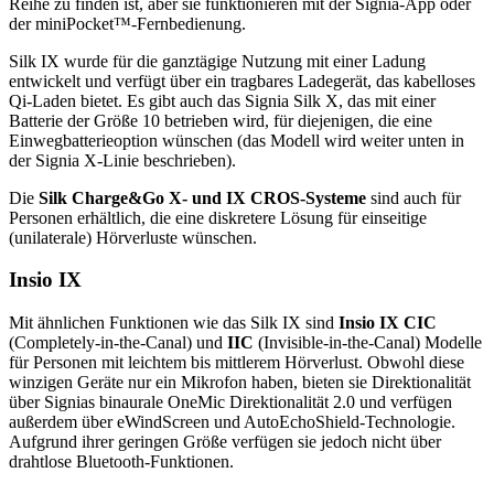
Reihe zu finden ist, aber sie funktionieren mit der Signia-App oder
der miniPocket™-Fernbedienung.
Silk IX wurde für die ganztägige Nutzung mit einer Ladung
entwickelt und verfügt über ein tragbares Ladegerät, das kabelloses
Qi-Laden bietet. Es gibt auch das Signia Silk X, das mit einer
Batterie der Größe 10 betrieben wird, für diejenigen, die eine
Einwegbatterieoption wünschen (das Modell wird weiter unten in
der Signia X-Linie beschrieben).
Die
Silk Charge&Go X- und IX CROS-Systeme
sind auch für
Personen erhältlich, die eine diskretere Lösung für einseitige
(unilaterale) Hörverluste wünschen.
Insio IX
Mit ähnlichen Funktionen wie das Silk IX sind
Insio IX CIC
(Completely-in-the-Canal) und
IIC
(Invisible-in-the-Canal) Modelle
für Personen mit leichtem bis mittlerem Hörverlust. Obwohl diese
winzigen Geräte nur ein Mikrofon haben, bieten sie Direktionalität
über Signias binaurale OneMic Direktionalität 2.0 und verfügen
außerdem über eWindScreen und AutoEchoShield-Technologie.
Aufgrund ihrer geringen Größe verfügen sie jedoch nicht über
drahtlose Bluetooth-Funktionen.