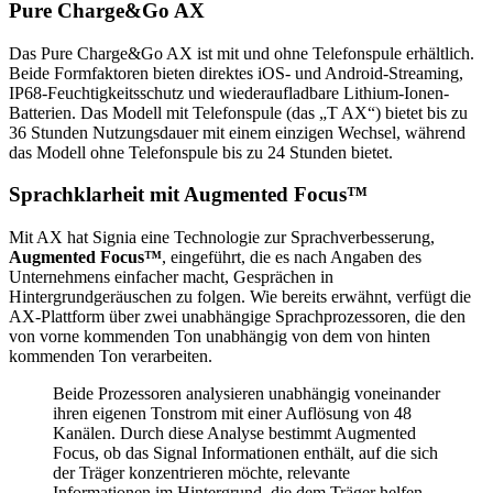
Pure Charge&Go AX
Das Pure Charge&Go AX ist mit und ohne Telefonspule erhältlich.
Beide Formfaktoren bieten direktes iOS- und Android-Streaming,
IP68-Feuchtigkeitsschutz und wiederaufladbare Lithium-Ionen-
Batterien. Das Modell mit Telefonspule (das „T AX“) bietet bis zu
36 Stunden Nutzungsdauer mit einem einzigen Wechsel, während
das Modell ohne Telefonspule bis zu 24 Stunden bietet.
Sprachklarheit mit Augmented Focus™
Mit AX hat Signia eine Technologie zur Sprachverbesserung,
Augmented Focus™
, eingeführt, die es nach Angaben des
Unternehmens einfacher macht, Gesprächen in
Hintergrundgeräuschen zu folgen. Wie bereits erwähnt, verfügt die
AX-Plattform über zwei unabhängige Sprachprozessoren, die den
von vorne kommenden Ton unabhängig von dem von hinten
kommenden Ton verarbeiten.
Beide Prozessoren analysieren unabhängig voneinander
ihren eigenen Tonstrom mit einer Auflösung von 48
Kanälen. Durch diese Analyse bestimmt Augmented
Focus, ob das Signal Informationen enthält, auf die sich
der Träger konzentrieren möchte, relevante
Informationen im Hintergrund, die dem Träger helfen,