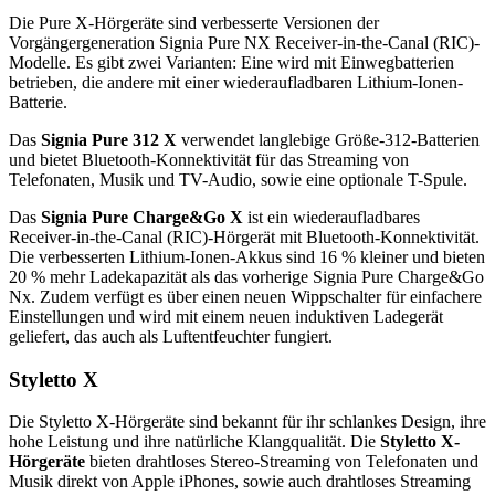
Die Pure X-Hörgeräte sind verbesserte Versionen der
Vorgängergeneration Signia Pure NX Receiver-in-the-Canal (RIC)-
Modelle. Es gibt zwei Varianten: Eine wird mit Einwegbatterien
betrieben, die andere mit einer wiederaufladbaren Lithium-Ionen-
Batterie.
Das
Signia Pure 312 X
verwendet langlebige Größe-312-Batterien
und bietet Bluetooth-Konnektivität für das Streaming von
Telefonaten, Musik und TV-Audio, sowie eine optionale T-Spule.
Das
Signia Pure Charge&Go X
ist ein wiederaufladbares
Receiver-in-the-Canal (RIC)-Hörgerät mit Bluetooth-Konnektivität.
Die verbesserten Lithium-Ionen-Akkus sind 16 % kleiner und bieten
20 % mehr Ladekapazität als das vorherige Signia Pure Charge&Go
Nx. Zudem verfügt es über einen neuen Wippschalter für einfachere
Einstellungen und wird mit einem neuen induktiven Ladegerät
geliefert, das auch als Luftentfeuchter fungiert.
Styletto X
Die Styletto X-Hörgeräte sind bekannt für ihr schlankes Design, ihre
hohe Leistung und ihre natürliche Klangqualität. Die
Styletto X-
Hörgeräte
bieten drahtloses Stereo-Streaming von Telefonaten und
Musik direkt von Apple iPhones, sowie auch drahtloses Streaming