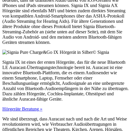
bedeutet, dass sie drahtloses Audio direkt von iOS-Geräten wie
iPhones und iPads streamen können. Signia IX und Signia AX
Hörgeräte sind ebenfalls MFi und bieten zudem direktes Streaming
von kompatiblen Android-Smartphones über das ASHA-Protokoll
(Audio Streaming for Hearing Aids). Für ältere Generationen und
ältere Produkte ohne dieses Protokoll bietet Signia Bluetooth-
Streaming-Zubehör an (siehe unten auf dieser Seite), mit dem Sie
Audio von Android- und den meisten anderen Bluetooth-fähigen
Geräten streamen können.
© Signia
Signia IX ist eines der ersten Hörgeräte, das für die neue Bluetooth
LE Auracast-Übertragungstechnologie bereit ist. Auracast ist eine
innovative Bluetooth-Plattform, die es einem Audiosender wie
einem Smartphone, Laptop, Fernseher oder einer
Beschallungsanlage ermöglicht, Audiosignale an eine unbegrenzte
Anzahl von Bluetooth-Audioempfängern in der Nähe zu übertragen.
Dazu zählen Hörgeräte, Cochlea-Implantate, Ohrstöpsel und
ähnliche Auracast-fähige Geräte.
Hörgeräte Beratung »
Wir sind überzeugt, dass Auracast nach und nach die Art und Weise
revolutionieren wird, wie Verbraucher Audioübertragungen in
öffentlichen Bereichen wie Theatern, Kirchen, Arenen, Hörsälen,