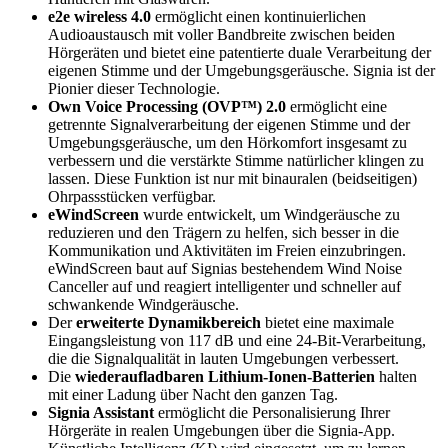
e2e wireless 4.0
ermöglicht einen kontinuierlichen
Audioaustausch mit voller Bandbreite zwischen beiden
Hörgeräten und bietet eine patentierte duale Verarbeitung der
eigenen Stimme und der Umgebungsgeräusche. Signia ist der
Pionier dieser Technologie.
Own Voice Processing (OVP™) 2.0
ermöglicht eine
getrennte Signalverarbeitung der eigenen Stimme und der
Umgebungsgeräusche, um den Hörkomfort insgesamt zu
verbessern und die verstärkte Stimme natürlicher klingen zu
lassen. Diese Funktion ist nur mit binauralen (beidseitigen)
Ohrpassstücken verfügbar.
eWindScreen
wurde entwickelt, um Windgeräusche zu
reduzieren und den Trägern zu helfen, sich besser in die
Kommunikation und Aktivitäten im Freien einzubringen.
eWindScreen baut auf Signias bestehendem Wind Noise
Canceller auf und reagiert intelligenter und schneller auf
schwankende Windgeräusche.
Der
erweiterte Dynamikbereich
bietet eine maximale
Eingangsleistung von 117 dB und eine 24-Bit-Verarbeitung,
die die Signalqualität in lauten Umgebungen verbessert.
Die
wiederaufladbaren Lithium-Ionen-Batterien
halten
mit einer Ladung über Nacht den ganzen Tag.
Signia Assistant
ermöglicht die Personalisierung Ihrer
Hörgeräte in realen Umgebungen über die Signia-App.