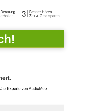
3
Beratung
Besser Hören
erhalten
Zeit & Geld sparen
ch!
ert.
eräte-Experte von AudioMee