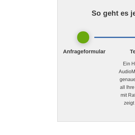
So geht es j
Anfrageformular
T
Ein H
AudioMe
genauer
all Ihr
mit Ra
zeigt